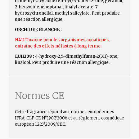
trimethyl-2-cyclohexen-1-yl)-3-buten-2-one, geraniol,
2-benzylideneheptanal, linalyl acetate, 7-
hydroxycitronellal, methyl salicylate. Peut produire
une réaction allergique.
ORCHIDEE BLANCHE :
H411 Toxique pour les organismes aquatiques,
entraîne des effets néfastes à long terme.
EUH208 :
4-hydroxy-2,5-dimethylfuran-2(3H)-one,
linalool. Peut produire une réaction allergique.
Normes CE
Cette fragrance répond aux normes européennes
IFRA, CLP CE N°1907/2006 et au règlement cosmétique
européen 1223/2009/CEE.