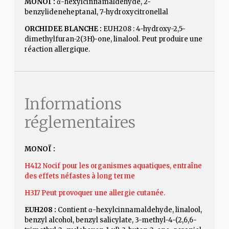
MONOÏ :
α-hexylcinnamaldehyde, 2-
benzylideneheptanal, 7-hydroxycitronellal
ORCHIDEE BLANCHE :
EUH208 : 4-hydroxy-2,5-
dimethylfuran-2(3H)-one, linalool. Peut produire une
réaction allergique.
Informations
réglementaires
MONOÏ :
H412 Nocif pour les organismes aquatiques, entraîne
des effets néfastes à long terme
H317 Peut provoquer une allergie cutanée.
EUH208 :
Contient α-hexylcinnamaldehyde, linalool,
benzyl alcohol, benzyl salicylate, 3-methyl-4-(2,6,6-