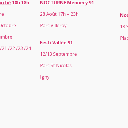
arché
10h 18h
NOCTURNE Mennecy 91
re
28 Août 17h – 23h
Noc
 Octobre
Parc Villeroy
18 
vembre
Pla
Festi Vallée 91
/21 /22 /23 /24
12/13 Septembre
Parc St Nicolas
Igny