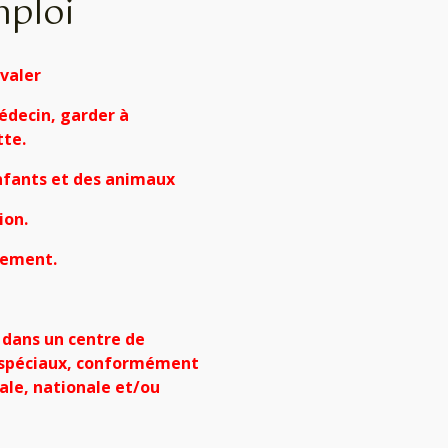
mploi
avaler
édecin, garder à
tte.
enfants et des animaux
ion.
nnement.
 dans un centre de
 spéciaux, conformément
ale, nationale et/ou