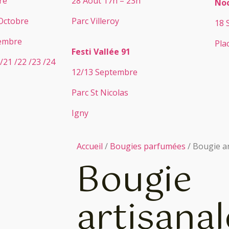
re
28 Août 17h – 23h
Noc
 Octobre
Parc Villeroy
18 
vembre
Pla
Festi Vallée 91
/21 /22 /23 /24
12/13 Septembre
Parc St Nicolas
Igny
Accueil
/
Bougies parfumées
/ Bougie a
Bougie
artisanal