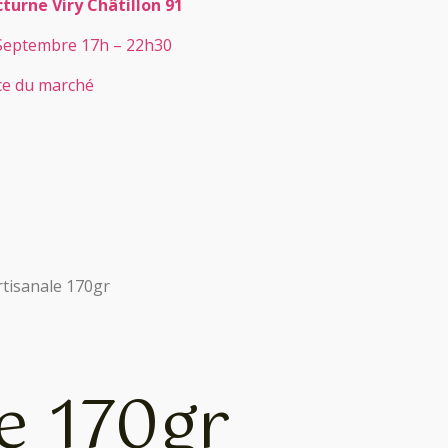
turne Viry Châtillon 91
Septembre 17h – 22h30
ce du marché
rtisanale 170gr
e 170gr