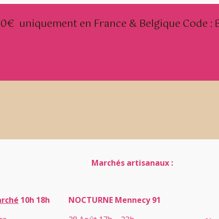
 80€
uniquement en France & Belgique
Code :
Marchés artisanaux :
arché
10h 18h
NOCTURNE Mennecy 91