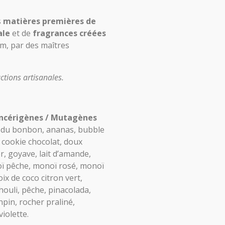
s
matières premières de
ale
et de
fragrances créées
um, par des maîtres
ctions artisanales.
ncérigènes / Mutagènes
é du bonbon, ananas, bubble
 cookie chocolat, doux
er, goyave, lait d’amande,
oï pêche, monoï rosé, monoï
oix de coco citron vert,
houli, pêche, pinacolada,
in, rocher praliné,
iolette.