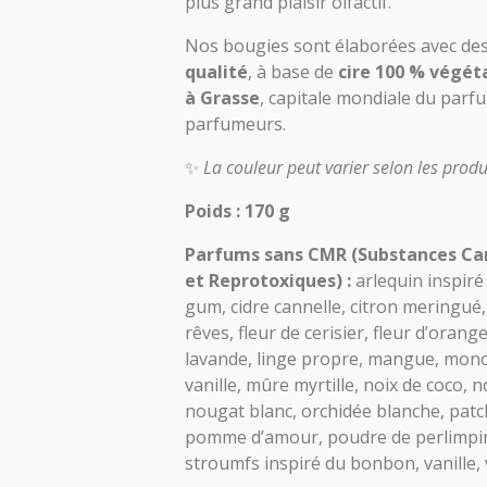
plus grand plaisir olfactif.
Nos bougies sont élaborées avec de
qualité
, à base de
cire 100 % végét
à Grasse
, capitale mondiale du parf
parfumeurs.
✨
La couleur peut varier selon les produ
Poids : 170 g
Parfums sans CMR (Substances Ca
et Reprotoxiques) :
arlequin inspir
gum, cidre cannelle, citron meringué,
rêves, fleur de cerisier, fleur d’orang
lavande, linge propre, mangue, mon
vanille, mûre myrtille, noix de coco, n
nougat blanc, orchidée blanche, patc
pomme d’amour, poudre de perlimpinp
stroumfs inspiré du bonbon, vanille, v