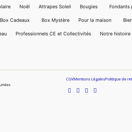
laire
Noël
Attrapes Soleil
Bougies
Fondants 
Box Cadeaux
Box Mystère
Pour la maison
Bie
eau
Professionnels CE et Collectivités
Notre histoire
CGV
Mentions Légales
Politique de r
fumées